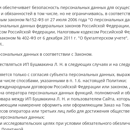
 и обеспечивает безопасность персональных данных для осуще
и обязанностей в том числе, но не ограничиваясь, в соответст
ым законом №152-ФЗ от 27 июля 2006 года "О персональных да
сональных данных федеральных законов Российской Федерации
ксом Российской Федерации, Налоговым кодексом Российской Фе
аконом № 402-ФЗ от 6 декабря 2011 г. "О бухгалтерском учете"
..
рсональных данных в соответствии с Законом.
ествляться ИП Бушмакина Л. Н. в следующих случаях и на сле
яется только с согласия субъекта персональных данных, выра
м числе способами, указанными в п. 1.6. настоящей Политики;
международным договором Российской Федерации или законом,
на оператора персональных данных функций, полномочий и об
овара между ИП Бушмакина Л. Н. и пользователем Сайта, кото
меющим намерение оформить или оформляющим Заказ на Това
есов оператора или третьих лиц либо для достижения обществе
персональных данных;
 и исследовательских целях при условии обязательного обезли
 Политикой.