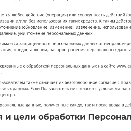
ается любое действие (операция) или совокупность действий (
ации и/или без использования таких средств. К таким действи
уточнение (обновление, изменение), извлечение, использование
удаление, уничтожение персональных данных.
нимается защищенность персональных данных от неправомерно
вания, предоставления, распространения персональных данных
 связанные с обработкой персональных данных на сайте www.eur
.
ользователем также означает их безоговорочное согласие с пр
ьных данных. Если Пользователь не согласен с условиями нас
-центра.
рсональные данные, полученные как до, так и после ввода в д
я и цели обработки Персона