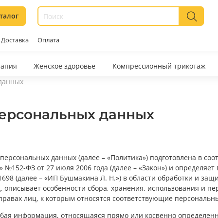
талог
Доставка
Оплата
рапия
Женское здоровье
Компрессионный трикотаж
 данных
персональных данных
ерсональных данных (далее – «Политика») подготовлена в соотве
 №152-ФЗ от 27 июля 2006 года (далее – «Закон») и определя
98 (далее – «ИП Бушмакина Л. Н.») в области обработки и защ
д, описывает особенности сбора, хранения, использования и п
правах лиц, к которым относятся соответствующие персональн
бая информация, относящаяся прямо или косвенно определен