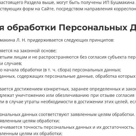
 настоящего Раздела выше, могут быть получены ИП Бушмакина
ствующих форм на Сайте, посредством направления корреспон
ия обработки Персональных 
макина Л. Н. придерживается следующих принципов:
яется на законной основе;
тьим лицам и не распространяются без согласия субъекта пе
и случаев;
 начала обработки (в т. ч. сбора) персональных данных;
з данных, содержащих персональные данные, обработка которых
ается достижением конкретных, заранее определенных и зако
лежат уничтожению или обезличиванию при отзыве согласия н
ли в случае утраты необходимости в достижении этих целей, е
ональных данных соответствуют заявленным целям обработки
явленным целям обработки;
чивается точность персональных данных и их достаточность, 
вленным целям их обработки;