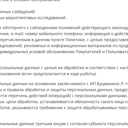
онных сообщений;
ных маркетинговых исследований.
ети «Интернет» с соблюдением положений действующего законо
дения, e-mail; номер мобильного телефона; информация о дейс
 перечисленным в данном пункте Политики, с целью предоставл
редложений, рекламных и информационных материалов по проду
видуальных условий обслуживания Покупателей и Пользовате
рсональные данные с целью их обработки в соответствии с нас
трахования (если предполагаются в ходе работы)
льных данных на основании заключаемого с ИП Бушмакина Л. Н
пы и правила обработки и защиты персональных данных, пред
ются перечень действий (операций) с персональными данными,
, цели обработки, устанавливается обязанность такого лица 
ботке, указываются требования к защите обрабатываемых пер
ональные данные третьим лицам с согласия субъекта персонал