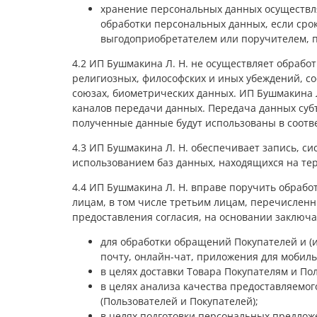
хранение персональных данных осуществля
обработки персональных данных, если сро
выгодоприобретателем или поручителем, п
4.2 ИП Бушмакина Л. Н. не осуществляет обрабо
религиозных, философских и иных убеждений, со
союзах, биометрических данных. ИП Бушмакина 
каналов передачи данных. Передача данных суб
полученные данные будут использованы в соотв
4.3 ИП Бушмакина Л. Н. обеспечивает запись, с
использованием баз данных, находящихся на те
4.4 ИП Бушмакина Л. Н. вправе поручить обрабо
лицам, в том числе третьим лицам, перечисленн
предоставления согласия, на основании заключа
для обработки обращений Покупателей и (и
почту, онлайн-чат, приложения для мобиль
в целях доставки Товара Покупателям и По
в целях анализа качества предоставляемог
(Пользователей и Покупателей);
в целях подготовки персональных предлож