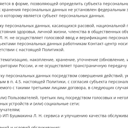
ется в форме, позволяющей определить субъекта персональны
к хранения персональных данных не установлен федеральным за
о которому является субъект персональных данных.
тку персональных данных, касающихся расовой, национальной 
стояния здоровья, личной жизни, членства в общественных об
Л. Н. не осуществляет голосовой ввод и верификацию персон
ъектами персональных данных работникам Контакт-центр носит
етствии с настоящей Политикой.
истематизацию, накопление, хранение, уточнение (обновление,
рритории России, и не осуществляет трансграничную передачу
тку персональных данных посредством совершения действий, ук
ым в п. 4.5. настоящей Политики, с согласия субъекта персон
емого с такими третьими лицами договора, в следующих случая
ли) Пользователей, третьих лиц посредством голосовых и него
ных устройств и (или) социальные сети;
лучателям;
о ИП Бушмакина Л. Н. сервиса и улучшению качества обслужив
ений и условий обслуживания;