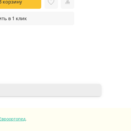
В корзину
ть в 1 клик
Евроортопед
.