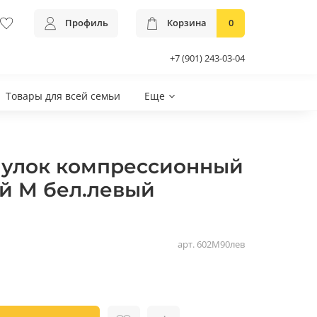
Профиль
Корзина
0
+7 (901) 243-03-04
Товары для всей семьи
Еще
Чулок компрессионный
й M бел.левый
арт.
602M90лев