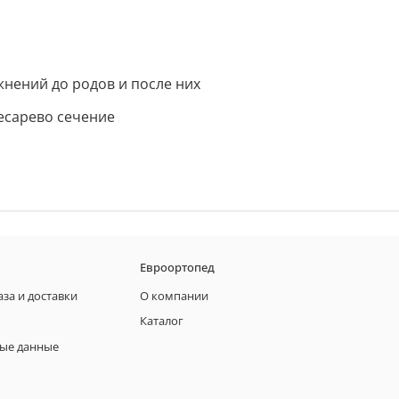
нений до родов и после них
кесарево сечение
Евроортопед
аза и доставки
О компании
Каталог
ые данные