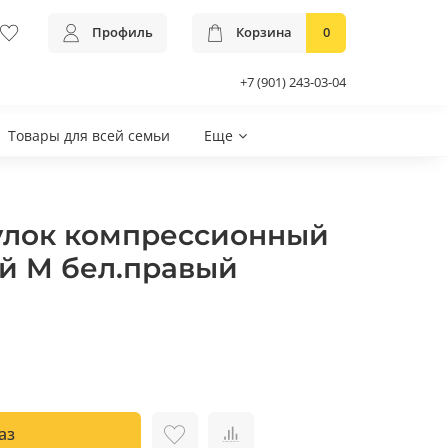
Профиль
Корзина
0
+7 (901) 243-03-04
Товары для всей семьи
Еще
улок компрессионный
й M бел.правый
аз