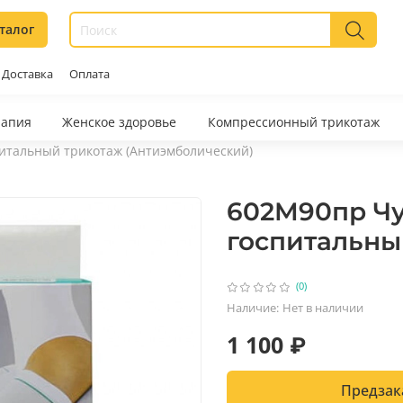
талог
Доставка
Оплата
рапия
Женское здоровье
Компрессионный трикотаж
итальный трикотаж (Антиэмболический)
602M90пр Ч
госпитальны
(0)
Наличие:
Нет в наличии
1 100 ₽
Предзак