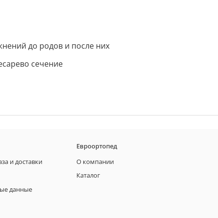
нений до родов и после них
кесарево сечение
Евроортопед
аза и доставки
О компании
Каталог
ые данные