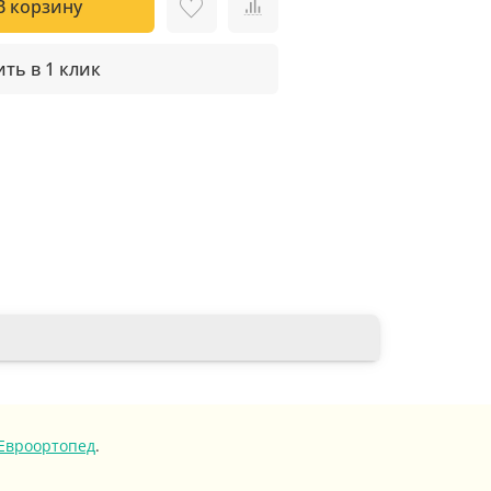
В корзину
ть в 1 клик
Евроортопед
.