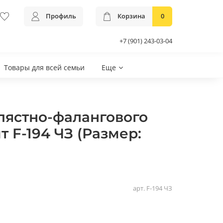
Профиль
Корзина
0
+7 (901) 243-03-04
Товары для всей семьи
Еще
пястно-фалангового
т F-194 ЧЗ (Размер:
арт.
F-194 ЧЗ