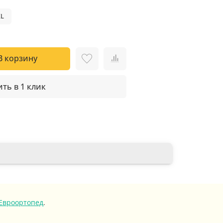
XL
В корзину
ть в 1 клик
Евроортопед
.