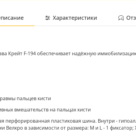
писание
Характеристики
От
тава Крейт F-194 обеспечивает надёжную иммобилизацию
травмы пальцев кисти
ивных вмешательств на пальцах кисти
ая перфорированная пластиковая шина. Внутри - гипоа
 Велкро в зависимости от размера: M и L - 1 фиксатор; X