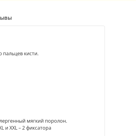
зывы
 пальцев кисти.
ллергенный мягкий поролон.
L и XXL – 2 фиксатора