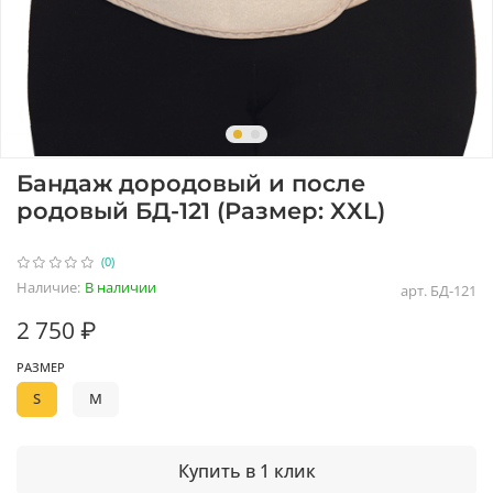
Бандаж дородовый и после
родовый БД-121 (Размер: XXL)
(0)
Наличие:
В наличии
арт.
БД-121
2 750 ₽
РАЗМЕР
S
M
Купить в 1 клик