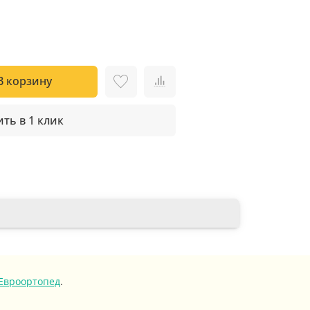
В корзину
ть в 1 клик
Евроортопед
.