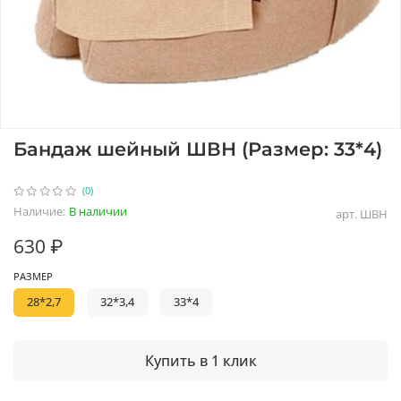
Бандаж шейный ШВН (Размер: 33*4)
(0)
Наличие:
В наличии
арт.
ШВН
630 ₽
РАЗМЕР
28*2,7
32*3,4
33*4
Купить в 1 клик