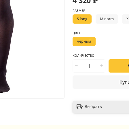
4 320 ₽
РАЗМЕР
S long
M norm
X
ЦВЕТ
черный
КОЛИЧЕСТВО
Купи
Выбрать