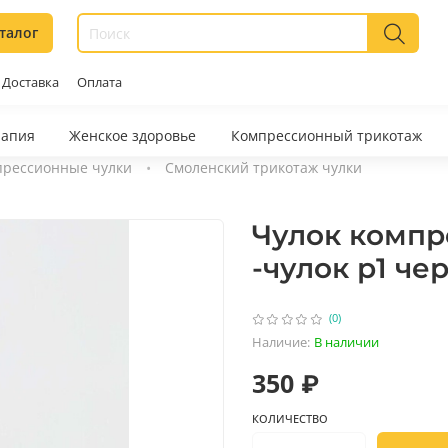
талог
Доставка
Оплата
рапия
Женское здоровье
Компрессионный трикотаж
рессионные чулки
Смоленский трикотаж чулки
Чулок компр
-чулок р1 че
(0)
Наличие:
В наличии
350 ₽
КОЛИЧЕСТВО