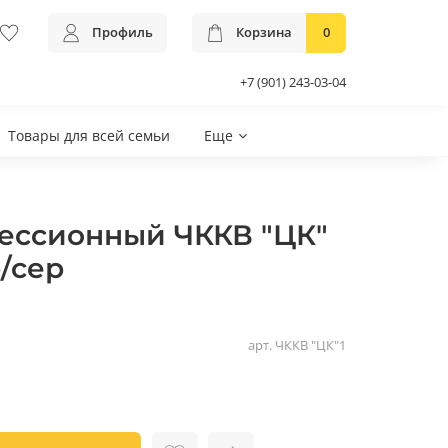
Профиль
Корзина
0
+7 (901) 243-03-04
Товары для всей семьи
Еще
ессионный ЧККВ "ЦК"
р/сер
арт.
ЧККВ "ЦК"1