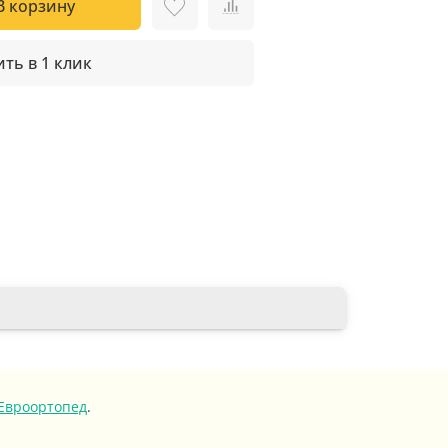
В корзину
ть в 1 клик
Евроортопед
.