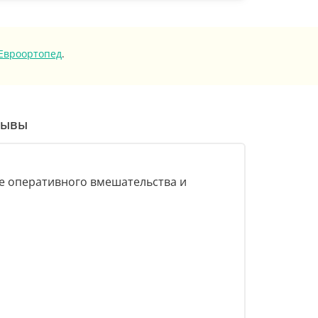
Евроортопед
.
зывы
ле оперативного вмешательства и