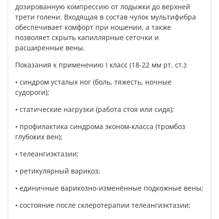
дозированную компрессию от лодыжки до верхней
трети голени. Входящая в состав чулок мультифибра
обеспечивает комфорт при ношении, а также
позволяет скрыть капиллярные сеточки и
расширенные вены.
Показания к применению I класс (18-22 мм рт. ст.):
• синдром усталых ног (боль, тяжесть, ночные
судороги);
• статические нагрузки (работа стоя или сидя);
• профилактика синдрома эконом-класса (тромбоз
глубоких вен);
• телеангиэктазии;
• ретикулярный варикоз;
• единичные варикозно-изменённые подкожные вены;
• состояние после склеротерапии телеангиэктазии;