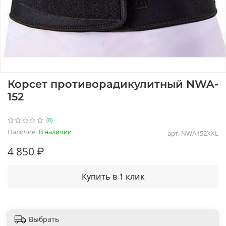
Корсет противорадикулитный NWA-
152
(0)
Наличие:
В наличии
арт.
NWA152ХХL
4 850 ₽
Купить в 1 клик
Выбрать