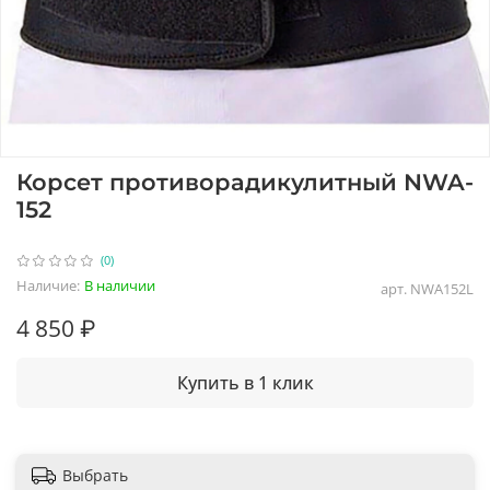
Корсет противорадикулитный NWA-
152
(0)
Наличие:
В наличии
арт.
NWA152L
4 850 ₽
Купить в 1 клик
Выбрать