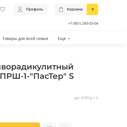
Профиль
Корзина
0
+7 (901) 243-03-04
Товары для всей семьи
Еще
иворадикулитный
ПРШ-1-"ПасТер" S
арт.
КПРШ-1 S