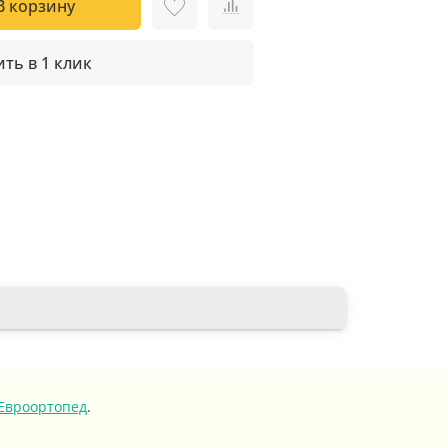
В корзину
ть в 1 клик
Евроортопед
.