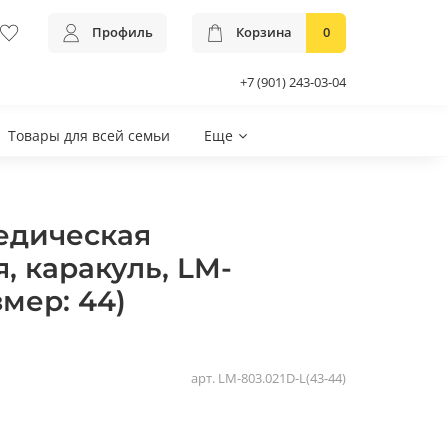
Профиль
Корзина
0
+7 (901) 243-03-04
Товары для всей семьи
Еще
едическая
, каракуль, LM-
змер: 44)
арт.
LM-803.021D-L(43-44)