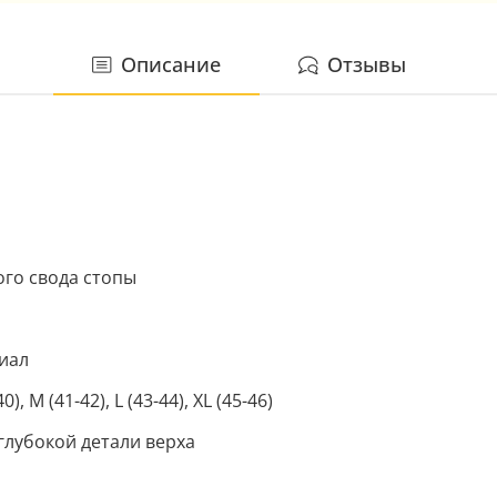
Описание
Отзывы
го свода стопы
иал
0), M (41-42), L (43-44), XL (45-46)
глубокой детали верха