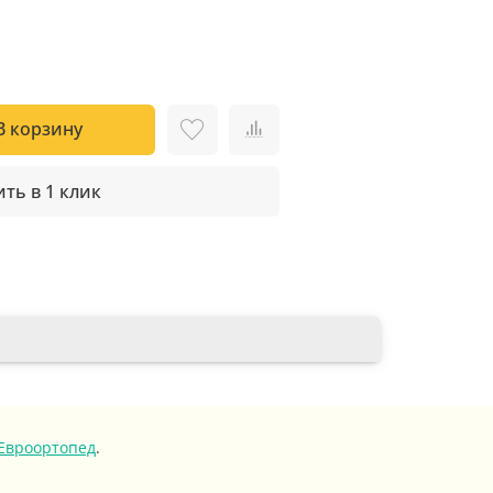
В корзину
ть в 1 клик
Евроортопед
.