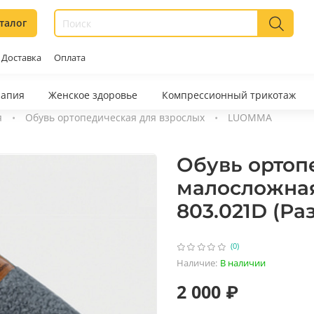
талог
Доставка
Оплата
рапия
Женское здоровье
Компрессионный трикотаж
я
Обувь ортопедическая для взрослых
LUOMMA
Обувь ортоп
малосложная
803.021D (Ра
(0)
Наличие:
В наличии
2 000 ₽