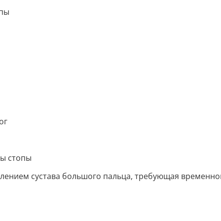
опы
ог
ы стопы
алением сустава большого пальца, требующая временно