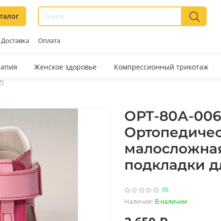
талог
Доставка
Оплата
рапия
Женское здоровье
Компрессионный трикотаж
I
ОРТ-80А-006F
Ортопедичес
малосложная
подкладки д
(0)
Наличие:
В наличии