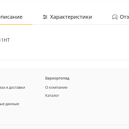
писание
Характеристики
От
.11НТ
Евроортопед
аза и доставки
О компании
Каталог
ые данные