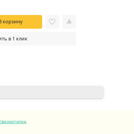
В корзину
ть в 1 клик
Евроортопед
.