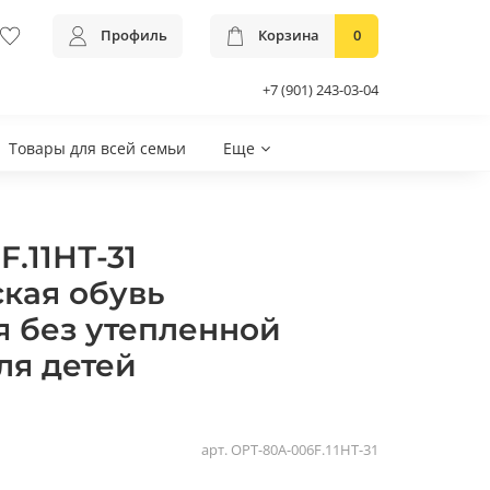
Профиль
Корзина
0
+7 (901) 243-03-04
Товары для всей семьи
Еще
.11НТ-31
кая обувь
 без утепленной
ля детей
арт.
ОРТ-80А-006F.11НТ-31