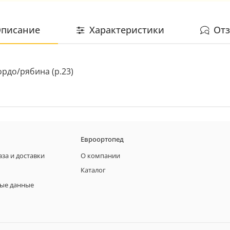
писание
Характеристики
От
рдо/рябина (р.23)
Евроортопед
аза и доставки
О компании
Каталог
ые данные