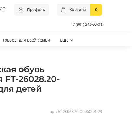
Профиль
Корзина
0
+7 (901) 243-03-04
Товары для всей семьи
Еще
кая обувь
 FT-26028.20-
для детей
арт.
FT-26028.20-OL06О.01-23