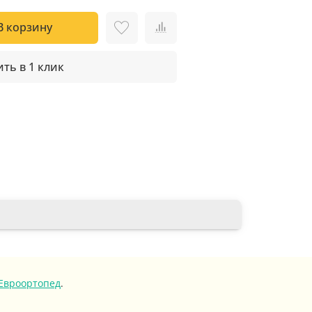
В корзину
ть в 1 клик
Евроортопед
.