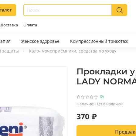
талог
Доставка
Оплата
рапия
Женское здоровье
Компрессионный трикотаж
й защиты
Кало- мочеприёмники, средства по уходу
Прокладки у
LADY NORMA
(0)
Наличие:
Нет в наличии
370 ₽
Предзак