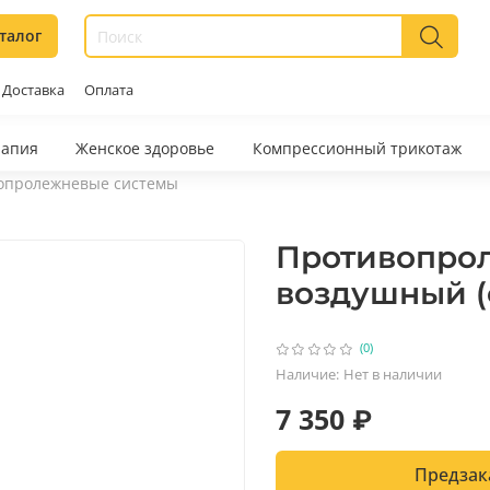
талог
Доставка
Оплата
рапия
Женское здоровье
Компрессионный трикотаж
опролежневые системы
Противопро
воздушный (
(0)
Наличие:
Нет в наличии
7 350 ₽
Предзак