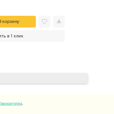
В корзину
ть в 1 клик
Евроортопед
.