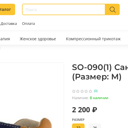
талог
Доставка
Оплата
рапия
Женское здоровье
Компрессионный трикотаж
i
SO-090(1) С
(Размер: M)
(0)
Наличие:
В наличии
2 200 ₽
РАЗМЕР
22
26