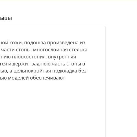
зывы
ной кожи. подошва произведена из
 части стопы. многослойная стелька
анию плоскостопия. внутренняя
тся и держит заднюю часть стопы в
вью, а цельнокройная подкладка без
тью моделей обеспечивают