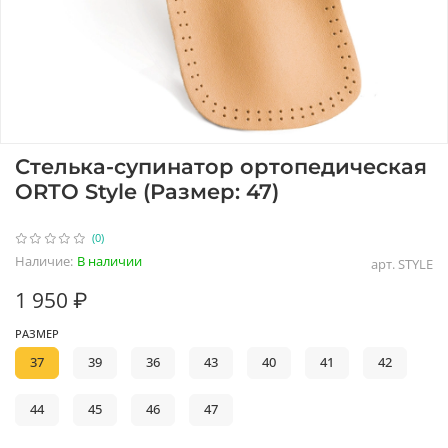
Стелька-супинатор ортопедическая
ORTO Style (Размер: 47)
(0)
Наличие:
В наличии
арт.
STYLE
1 950 ₽
РАЗМЕР
37
39
36
43
40
41
42
44
45
46
47