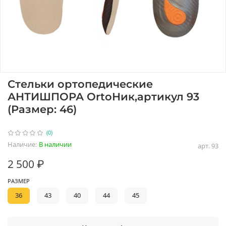
Стельки ортопедические
АНТИШПОРА OrtoНик,артикул 93
(Размер: 46)
(0)
Наличие:
В наличии
арт.
93
2 500 ₽
РАЗМЕР
36
43
40
44
45