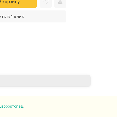
В корзину
ть в 1 клик
Евроортопед
.