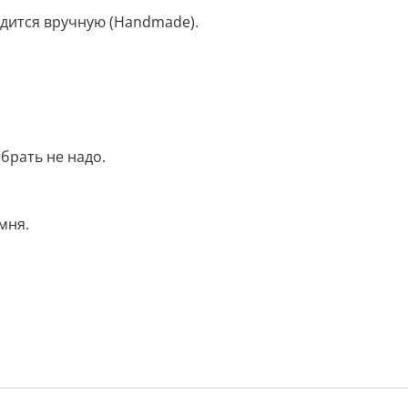
одится вручную (Handmade).
брать не надо.
мня.