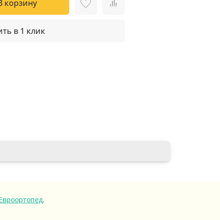
В корзину
ть в 1 клик
Евроортопед
.