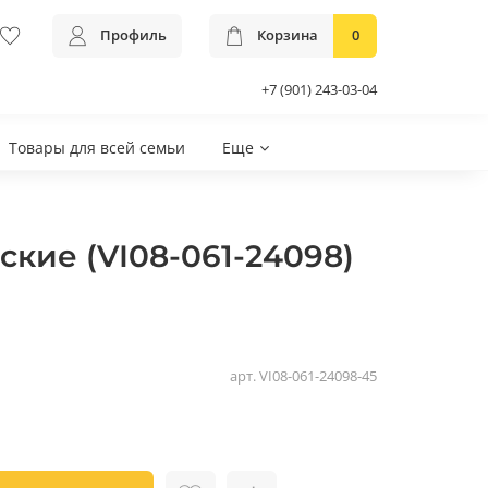
Профиль
Корзина
0
+7 (901) 243-03-04
Товары для всей семьи
Еще
кие (VI08-061-24098)
арт.
VI08-061-24098-45