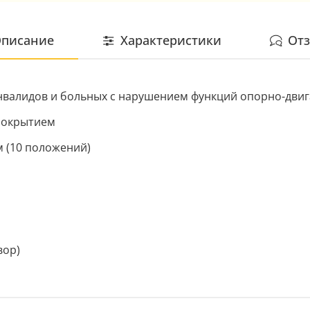
писание
Характеристики
От
валидов и больных с нарушением функций опорно-двига
покрытием
м (10 положений)
вор)