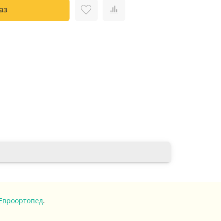
аз
Евроортопед
.