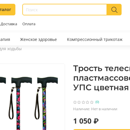
талог
Доставка
Оплата
рапия
Женское здоровье
Компрессионный трикотаж
для ходьбы
Трость теле
пластмассово
УПС цветная
(0)
Наличие:
Нет в наличии
1 050 ₽