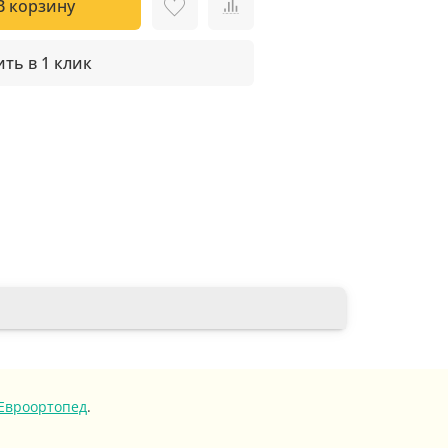
В корзину
ть в 1 клик
Евроортопед
.