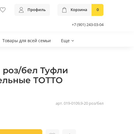
Профиль
Корзина
0
+7 (901) 243-03-04
Товары для всей семьи
Еще
0 роз/бел Туфли
ельные ТОТТО
арт.
019-0109,9-20 роз/бел